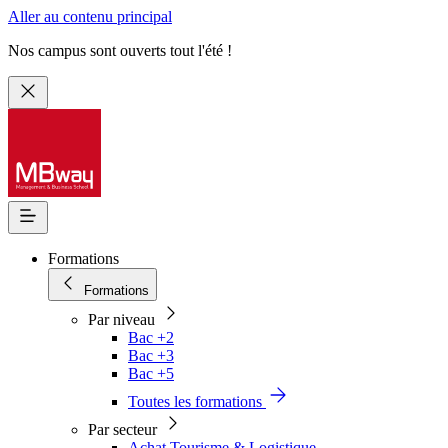
Aller au contenu principal
Nos campus sont ouverts tout l'été !
Formations
Formations
Par niveau
Bac +2
Bac +3
Bac +5
Toutes les formations
Par secteur
Achat Tourisme & Logistique