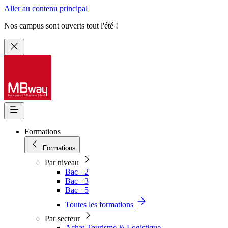
Aller au contenu principal
Nos campus sont ouverts tout l'été !
Formations
Formations
Par niveau
Bac +2
Bac +3
Bac +5
Toutes les formations
Par secteur
Achat Tourisme & Logistique