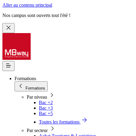
Aller au contenu principal
Nos campus sont ouverts tout l'été !
Formations
Formations
Par niveau
Bac +2
Bac +3
Bac +5
Toutes les formations
Par secteur
Achat Tourisme & Logistique