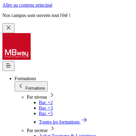
Aller au contenu principal
Nos campus sont ouverts tout l'été !
Formations
Formations
Par niveau
Bac +2
Bac +3
Bac +5
Toutes les formations
Par secteur
Achat Tourisme & Logistique