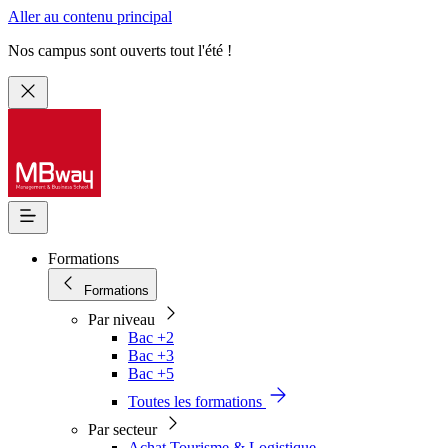
Aller au contenu principal
Nos campus sont ouverts tout l'été !
Formations
Formations
Par niveau
Bac +2
Bac +3
Bac +5
Toutes les formations
Par secteur
Achat Tourisme & Logistique