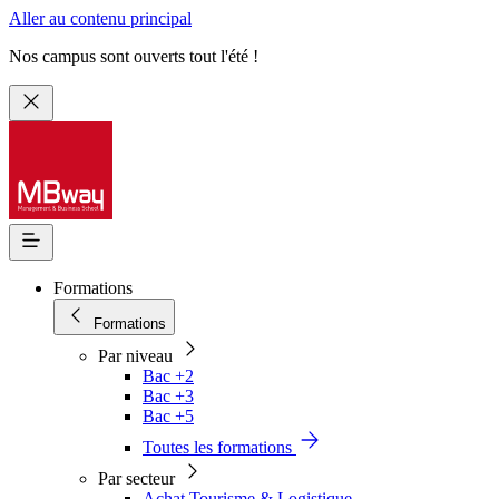
Aller au contenu principal
Nos campus sont ouverts tout l'été !
Formations
Formations
Par niveau
Bac +2
Bac +3
Bac +5
Toutes les formations
Par secteur
Achat Tourisme & Logistique