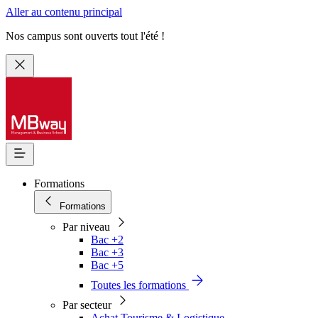
Aller au contenu principal
Nos campus sont ouverts tout l'été !
Formations
Formations
Par niveau
Bac +2
Bac +3
Bac +5
Toutes les formations
Par secteur
Achat Tourisme & Logistique