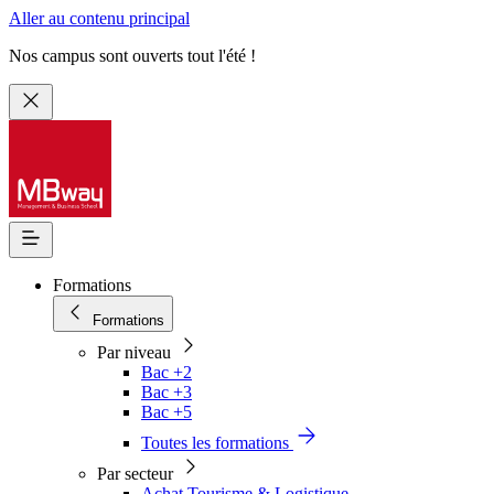
Aller au contenu principal
Nos campus sont ouverts tout l'été !
Formations
Formations
Par niveau
Bac +2
Bac +3
Bac +5
Toutes les formations
Par secteur
Achat Tourisme & Logistique