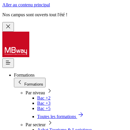
Aller au contenu principal
Nos campus sont ouverts tout l'été !
Formations
Formations
Par niveau
Bac +2
Bac +3
Bac +5
Toutes les formations
Par secteur
Achat Tourisme & Logistique