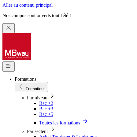
Aller au contenu principal
Nos campus sont ouverts tout l'été !
Formations
Formations
Par niveau
Bac +2
Bac +3
Bac +5
Toutes les formations
Par secteur
Achat Tourisme & Logistique