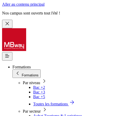
Aller au contenu principal
Nos campus sont ouverts tout l'été !
Formations
Formations
Par niveau
Bac +2
Bac +3
Bac +5
Toutes les formations
Par secteur
Achat Tourisme & Logistique