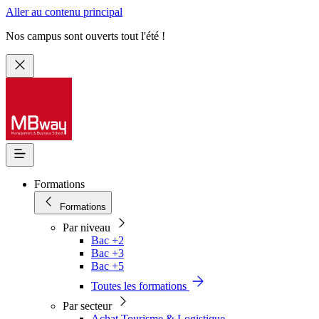
Aller au contenu principal
Nos campus sont ouverts tout l'été !
Formations
Formations
Par niveau
Bac +2
Bac +3
Bac +5
Toutes les formations
Par secteur
Achat Tourisme & Logistique