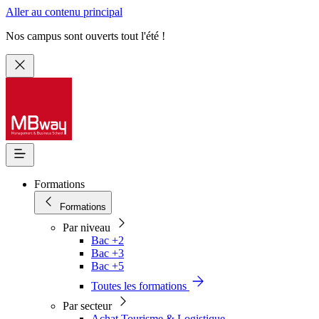
Aller au contenu principal
Nos campus sont ouverts tout l'été !
Formations
Formations
Par niveau
Bac +2
Bac +3
Bac +5
Toutes les formations
Par secteur
Achat Tourisme & Logistique