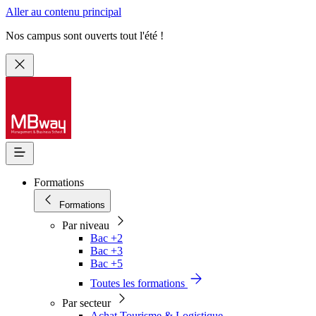
Aller au contenu principal
Nos campus sont ouverts tout l'été !
Formations
Formations
Par niveau
Bac +2
Bac +3
Bac +5
Toutes les formations
Par secteur
Achat Tourisme & Logistique