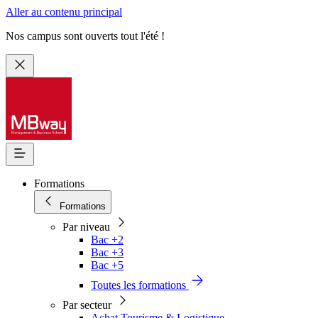
Aller au contenu principal
Nos campus sont ouverts tout l'été !
Formations
Formations
Par niveau
Bac +2
Bac +3
Bac +5
Toutes les formations
Par secteur
Achat Tourisme & Logistique