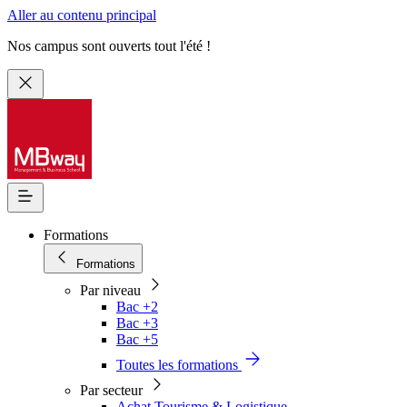
Aller au contenu principal
Nos campus sont ouverts tout l'été !
Formations
Formations
Par niveau
Bac +2
Bac +3
Bac +5
Toutes les formations
Par secteur
Achat Tourisme & Logistique