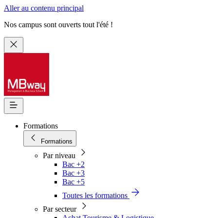
Aller au contenu principal
Nos campus sont ouverts tout l'été !
Formations
Formations
Par niveau
Bac +2
Bac +3
Bac +5
Toutes les formations
Par secteur
Achat Tourisme & Logistique