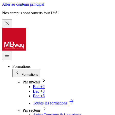
Aller au contenu principal
Nos campus sont ouverts tout l'été !
Formations
Formations
Par niveau
Bac +2
Bac +3
Bac +5
Toutes les formations
Par secteur
Achat Tourisme & Logistique