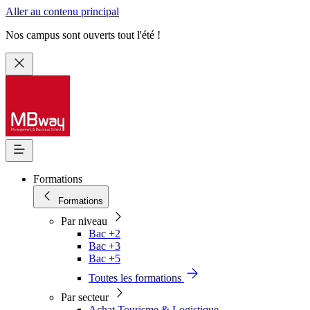
Aller au contenu principal
Nos campus sont ouverts tout l'été !
Formations
Formations
Par niveau
Bac +2
Bac +3
Bac +5
Toutes les formations
Par secteur
Achat Tourisme & Logistique