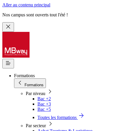
Aller au contenu principal
Nos campus sont ouverts tout l'été !
Formations
Formations
Par niveau
Bac +2
Bac +3
Bac +5
Toutes les formations
Par secteur
Achat Tourisme & Logistique