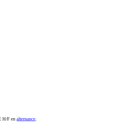
SE H/F en
alternance
.