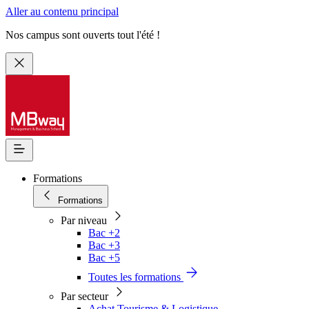
Aller au contenu principal
Nos campus sont ouverts tout l'été !
Formations
Formations
Par niveau
Bac +2
Bac +3
Bac +5
Toutes les formations
Par secteur
Achat Tourisme & Logistique