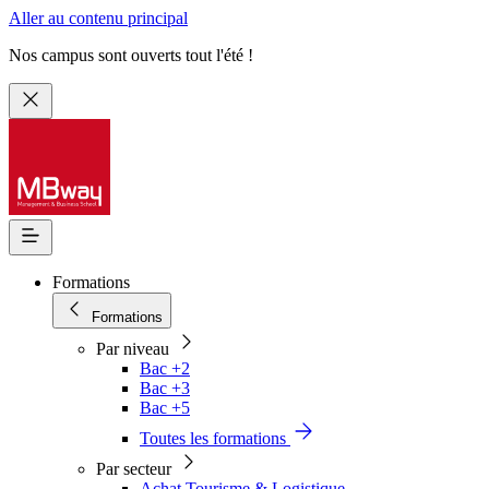
Aller au contenu principal
Nos campus sont ouverts tout l'été !
Formations
Formations
Par niveau
Bac +2
Bac +3
Bac +5
Toutes les formations
Par secteur
Achat Tourisme & Logistique