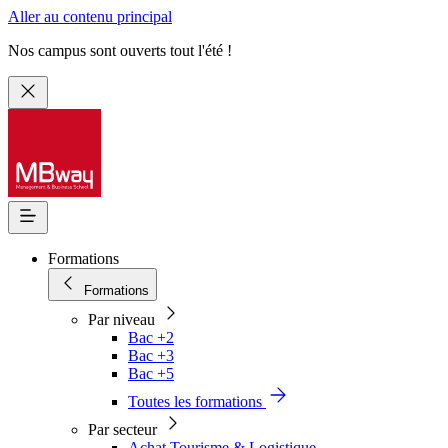
Aller au contenu principal
Nos campus sont ouverts tout l'été !
Formations
Formations
Par niveau
Bac +2
Bac +3
Bac +5
Toutes les formations
Par secteur
Achat Tourisme & Logistique