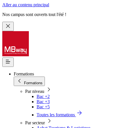
Aller au contenu principal
Nos campus sont ouverts tout l'été !
Formations
Formations
Par niveau
Bac +2
Bac +3
Bac +5
Toutes les formations
Par secteur
Achat Tourisme & Logistique