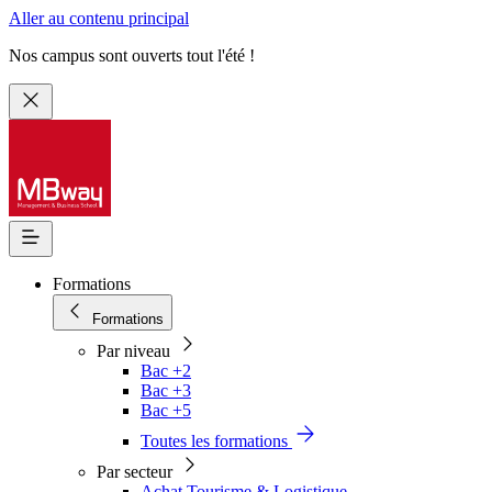
Aller au contenu principal
Nos campus sont ouverts tout l'été !
Formations
Formations
Par niveau
Bac +2
Bac +3
Bac +5
Toutes les formations
Par secteur
Achat Tourisme & Logistique