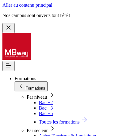
Aller au contenu principal
Nos campus sont ouverts tout l'été !
Formations
Formations
Par niveau
Bac +2
Bac +3
Bac +5
Toutes les formations
Par secteur
Achat Tourisme & Logistique