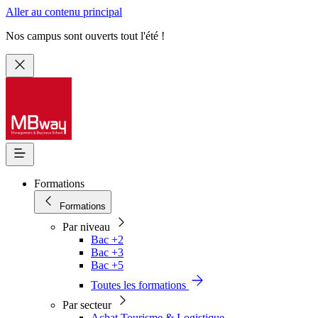
Aller au contenu principal
Nos campus sont ouverts tout l'été !
Formations
Formations
Par niveau
Bac +2
Bac +3
Bac +5
Toutes les formations
Par secteur
Achat Tourisme & Logistique