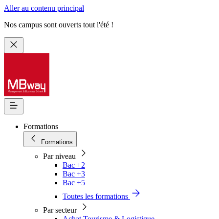
Aller au contenu principal
Nos campus sont ouverts tout l'été !
Formations
Formations
Par niveau
Bac +2
Bac +3
Bac +5
Toutes les formations
Par secteur
Achat Tourisme & Logistique