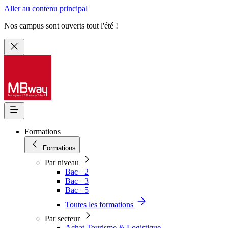
Aller au contenu principal
Nos campus sont ouverts tout l'été !
Formations
Formations
Par niveau
Bac +2
Bac +3
Bac +5
Toutes les formations
Par secteur
Achat Tourisme & Logistique