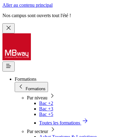
Aller au contenu principal
Nos campus sont ouverts tout l'été !
Formations
Formations
Par niveau
Bac +2
Bac +3
Bac +5
Toutes les formations
Par secteur
Achat Tourisme & Logistique