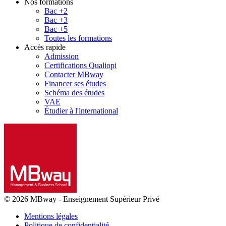
Nos formations
Bac +2
Bac +3
Bac +5
Toutes les formations
Accès rapide
Admission
Certifications Qualiopi
Contacter MBway
Financer ses études
Schéma des études
VAE
Étudier à l'international
© 2026 MBway
-
Enseignement Supérieur Privé
Mentions légales
Politique de confidentialité