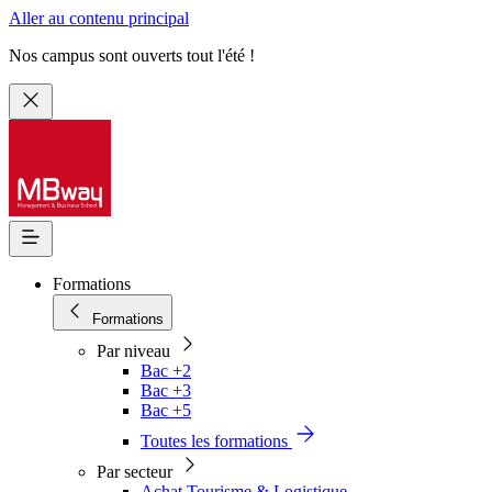
Aller au contenu principal
Nos campus sont ouverts tout l'été !
Formations
Formations
Par niveau
Bac +2
Bac +3
Bac +5
Toutes les formations
Par secteur
Achat Tourisme & Logistique