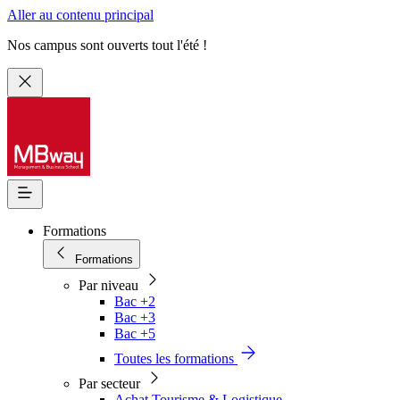
Aller au contenu principal
Nos campus sont ouverts tout l'été !
Formations
Formations
Par niveau
Bac +2
Bac +3
Bac +5
Toutes les formations
Par secteur
Achat Tourisme & Logistique