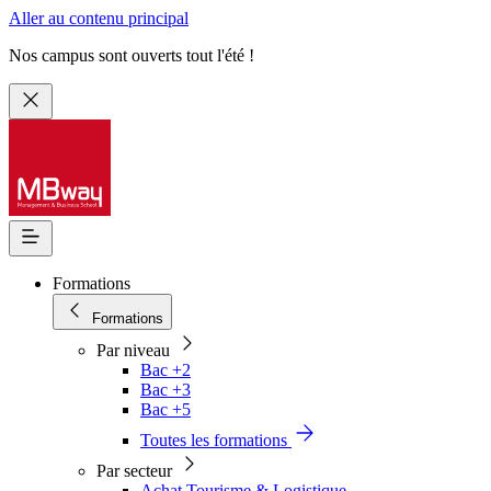
Aller au contenu principal
Nos campus sont ouverts tout l'été !
Formations
Formations
Par niveau
Bac +2
Bac +3
Bac +5
Toutes les formations
Par secteur
Achat Tourisme & Logistique