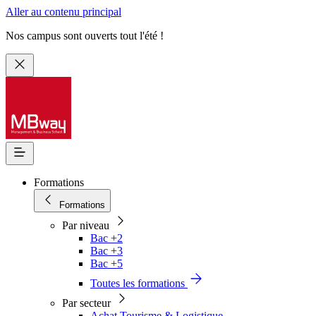
Aller au contenu principal
Nos campus sont ouverts tout l'été !
Formations
Formations
Par niveau
Bac +2
Bac +3
Bac +5
Toutes les formations
Par secteur
Achat Tourisme & Logistique