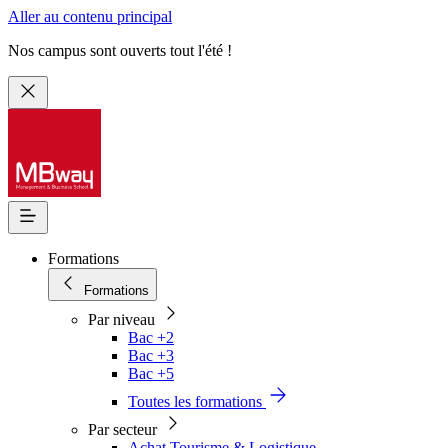
Aller au contenu principal
Nos campus sont ouverts tout l'été !
Formations
Formations
Par niveau
Bac +2
Bac +3
Bac +5
Toutes les formations
Par secteur
Achat Tourisme & Logistique