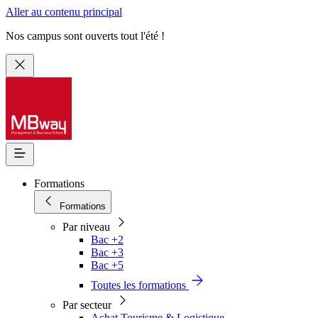
Aller au contenu principal
Nos campus sont ouverts tout l'été !
Formations
Formations
Par niveau
Bac +2
Bac +3
Bac +5
Toutes les formations
Par secteur
Achat Tourisme & Logistique