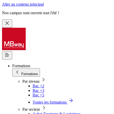
Aller au contenu principal
Nos campus sont ouverts tout l'été !
Formations
Formations
Par niveau
Bac +2
Bac +3
Bac +5
Toutes les formations
Par secteur
Achat Tourisme & Logistique