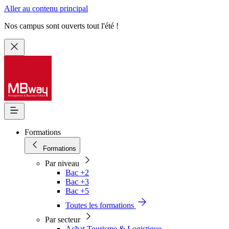
Aller au contenu principal
Nos campus sont ouverts tout l'été !
Formations
Formations
Par niveau
Bac +2
Bac +3
Bac +5
Toutes les formations
Par secteur
Achat Tourisme & Logistique