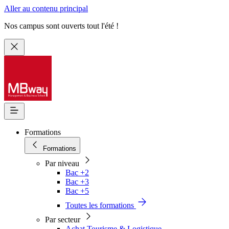
Aller au contenu principal
Nos campus sont ouverts tout l'été !
Formations
Formations
Par niveau
Bac +2
Bac +3
Bac +5
Toutes les formations
Par secteur
Achat Tourisme & Logistique