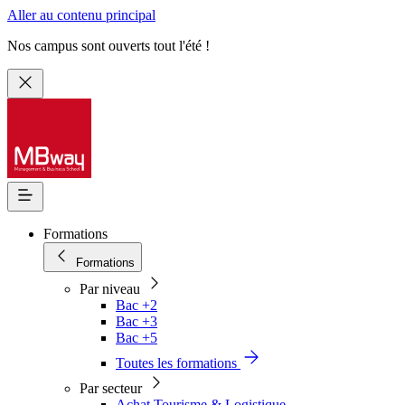
Aller au contenu principal
Nos campus sont ouverts tout l'été !
Formations
Formations
Par niveau
Bac +2
Bac +3
Bac +5
Toutes les formations
Par secteur
Achat Tourisme & Logistique