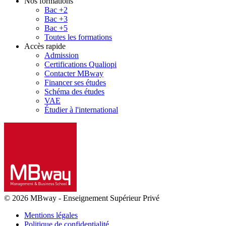
Nos formations
Bac +2
Bac +3
Bac +5
Toutes les formations
Accès rapide
Admission
Certifications Qualiopi
Contacter MBway
Financer ses études
Schéma des études
VAE
Étudier à l'international
© 2026 MBway
-
Enseignement Supérieur Privé
Mentions légales
Politique de confidentialité