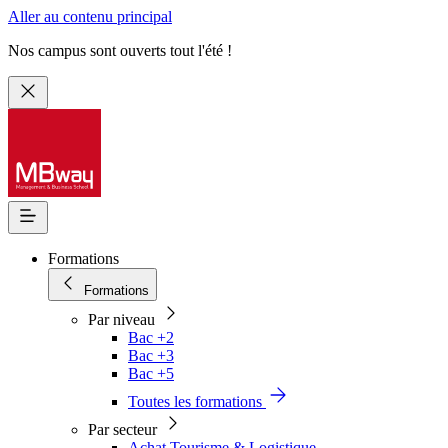
Aller au contenu principal
Nos campus sont ouverts tout l'été !
Formations
Formations
Par niveau
Bac +2
Bac +3
Bac +5
Toutes les formations
Par secteur
Achat Tourisme & Logistique