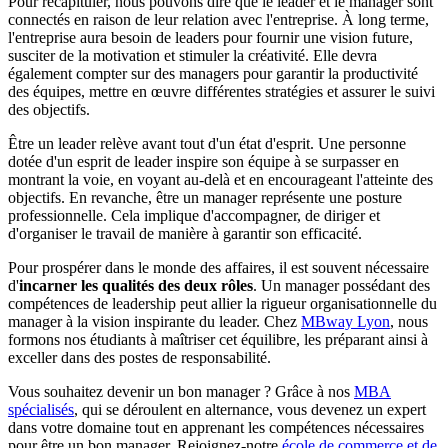
Pour récapituler, nous pouvons dire que le leader et le manager sont
connectés en raison de leur relation avec l'entreprise. À long terme,
l'entreprise aura besoin de leaders pour fournir une vision future,
susciter de la motivation et stimuler la créativité. Elle devra
également compter sur des managers pour garantir la productivité
des équipes, mettre en œuvre différentes stratégies et assurer le suivi
des objectifs.
Être un leader relève avant tout d'un état d'esprit. Une personne
dotée d'un esprit de leader inspire son équipe à se surpasser en
montrant la voie, en voyant au-delà et en encourageant l'atteinte des
objectifs. En revanche, être un manager représente une posture
professionnelle. Cela implique d'accompagner, de diriger et
d'organiser le travail de manière à garantir son efficacité.
Pour prospérer dans le monde des affaires, il est souvent nécessaire
d'
incarner les qualités des deux rôles
. Un manager possédant des
compétences de leadership peut allier la rigueur organisationnelle du
manager à la vision inspirante du leader. Chez
MBway Lyon
, nous
formons nos étudiants à maîtriser cet équilibre, les préparant ainsi à
exceller dans des postes de responsabilité.
Vous souhaitez devenir un bon manager ? Grâce à nos
MBA
spécialisés
, qui se déroulent en alternance, vous devenez un expert
dans votre domaine tout en apprenant les compétences nécessaires
pour être un bon manager. Rejoignez-notre
école de commerce et de