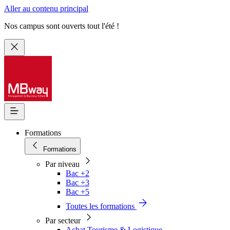
Aller au contenu principal
Nos campus sont ouverts tout l'été !
Formations
Formations
Par niveau
Bac +2
Bac +3
Bac +5
Toutes les formations
Par secteur
Achat Tourisme & Logistique