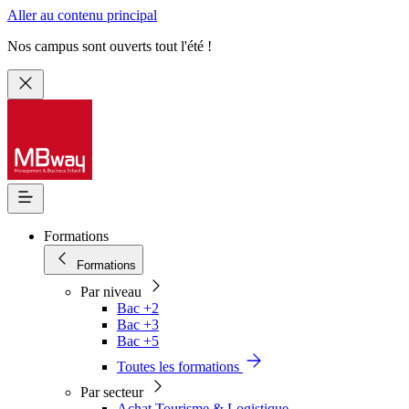
Aller au contenu principal
Nos campus sont ouverts tout l'été !
Formations
Formations
Par niveau
Bac +2
Bac +3
Bac +5
Toutes les formations
Par secteur
Achat Tourisme & Logistique