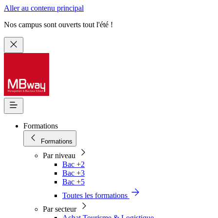
Aller au contenu principal
Nos campus sont ouverts tout l'été !
Formations
Formations
Par niveau
Bac +2
Bac +3
Bac +5
Toutes les formations
Par secteur
Achat Tourisme & Logistique