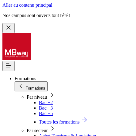
Aller au contenu principal
Nos campus sont ouverts tout l'été !
Formations
Formations
Par niveau
Bac +2
Bac +3
Bac +5
Toutes les formations
Par secteur
Achat Tourisme & Logistique