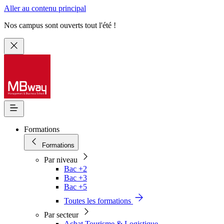
Aller au contenu principal
Nos campus sont ouverts tout l'été !
Formations
Formations
Par niveau
Bac +2
Bac +3
Bac +5
Toutes les formations
Par secteur
Achat Tourisme & Logistique